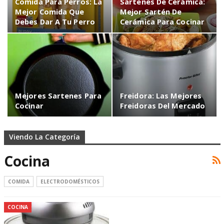
Comida Para Perros: La
Sartenes De Cerámica:
Mejor Comida Que
Mejor Sartén De
Debes Dar A Tu Perro
Cerámica Para Cocinar
Mejores Sartenes Para
Freidora: Las Mejores
Cocinar
Freidoras Del Mercado
Viendo La Categoría
Cocina
COMIDA
ELECTRODOMÉSTICOS
COCINA