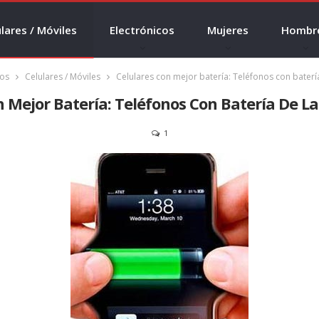
lares / Móviles
Electrónicos
Mujeres
Hombr
cos
Celulares / Móviles
Celulares con mejor batería: Teléfonos con baterí
n Mejor Batería: Teléfonos Con Batería De L
1