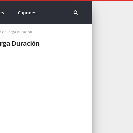
es
Cupones
a de larga duración
arga Duración