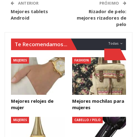
ANTERIOR
PRÓXIMO
Mejores tablets
Rizador de pelo:
Android
mejores rizadores de
pelo
Te Recomendamos...
Todas
MUJERES
FASHION
Mejores relojes de
Mejores mochilas para
mujer
mujeres
MUJERES
CABELLO / PELO