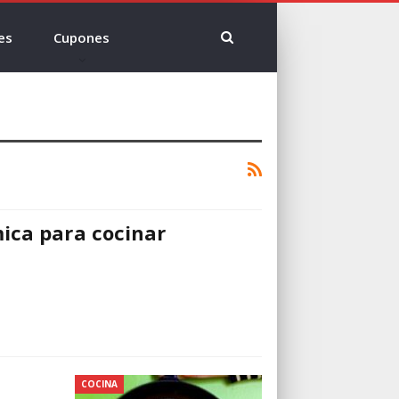
es
Cupones
ica para cocinar
COCINA