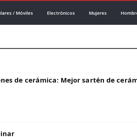
lares / Móviles
Electrónicos
Mujeres
Hombr
enes de cerámica: Mejor sartén de cerám
cinar